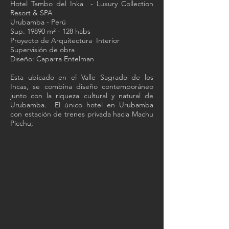
Hotel Tambo del Inka - Luxury Collection
Resort & SPA
Urubamba - Perú
Sup. 19890 m² - 128 habs
Proyecto de Arquitectura Interior
Supervisión de obra
Diseño: Caparra Entelman
Esta ubicado en el Valle Sagrado de los
Incas, se combina diseño contemporáneo
junto con la riqueza cultural y natural de
Urubamba. El único hotel en Urubamba
con estación de trenes privada hacia Machu
Picchu;