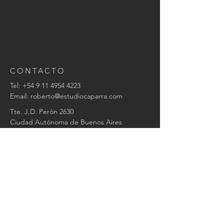
CONTACTO
Tel:
+54 9 11 4954 4223
Email:
roberto@estudiocaparra.com
Tte. J.D. Perón 2630
Ciudad Autónoma de Buenos Aires
Argentina
Nombre
Email